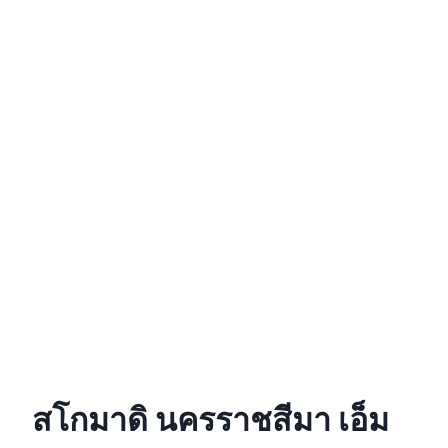
สโกมาดิ นครราชสีมา เอ็ม
พีซี ไบค์ช๊อป
บริษัท สโกมาดิ (ประเทศไทย) จำกัด
Scomadi รถสกู๊ตเตอร์สัญชาติอังกฤษ ดีไซน์ต้นตำรับคลาสสิ
กสกู๊ตเตอร์อันเป็นเอกลักษณ์ ที่เหล่าผู้หลงใหลรถสกู๊ตเตอร์ทั่ว
โลกให้การยอมรับ พร้อมให้สัมผัสความคลาสสิกที่ทันสมัย